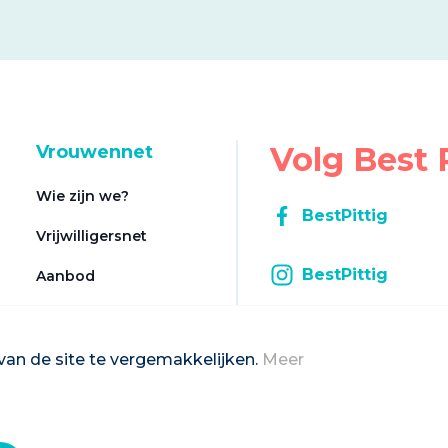
Volg Best 
Vrouwennet
Wie zijn we?
BestPittig
Vrijwilligersnet
BestPittig
Aanbod
Registratie aanbod
Inschrijven op d
Contact
van de site te vergemakkelijken.
Meer