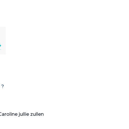
4
 ?
roline jullie zullen