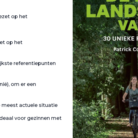
ezet op het
et op het
ijkste referentiepunten
onië), om er een
meest actuele situatie
 ideaal voor gezinnen met