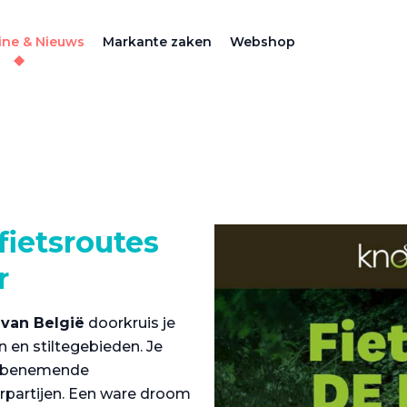
ne & Nieuws
Markante zaken
Webshop
fietsroutes
r
van België
doorkruis je
 en stiltegebieden. Je
embenemende
rpartijen. Een ware droom