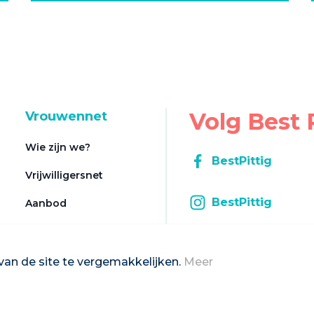
Volg Best 
Vrouwennet
Wie zijn we?
BestPittig
Vrijwilligersnet
BestPittig
Aanbod
Registratie aanbod
Inschrijven op d
Contact
van de site te vergemakkelijken.
Meer