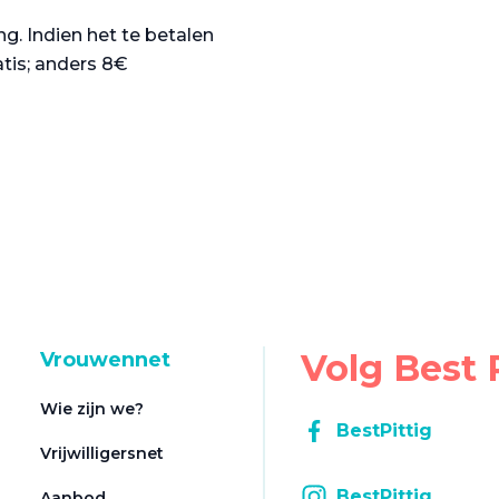
g. Indien het te betalen
atis; anders 8€
Volg Best 
Vrouwennet
Wie zijn we?
BestPittig
Vrijwilligersnet
BestPittig
Aanbod