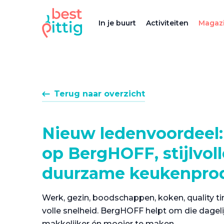
In je buurt
Activiteiten
Magazi
Terug naar overzicht
Nieuw ledenvoordeel:
op BergHOFF, stijlvol
duurzame keukenpro
Werk, gezin, boodschappen, koken, quality ti
volle snelheid. BergHOFF helpt om die dage
makkelijker én mooier te maken.