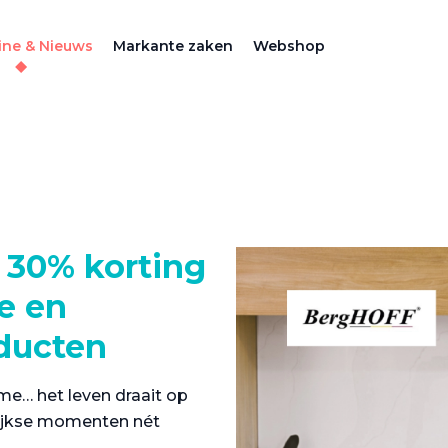
ne & Nieuws
Markante zaken
Webshop
 30% korting
le en
ducten
me… het leven draait op
lijkse momenten nét