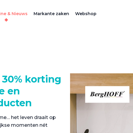
ne & Nieuws
Markante zaken
Webshop
 30% korting
le en
ducten
me… het leven draait op
lijkse momenten nét