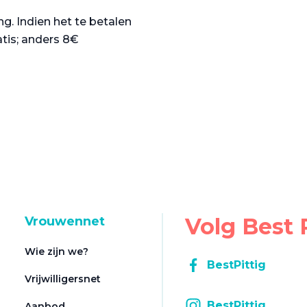
g. Indien het te betalen
atis; anders 8€
Volg Best 
Vrouwennet
Wie zijn we?
BestPittig
Vrijwilligersnet
BestPittig
Aanbod