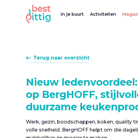
In je buurt
Activiteiten
Magazi
Terug naar overzicht
Nieuw ledenvoordeel:
op BergHOFF, stijlvol
duurzame keukenpro
Werk, gezin, boodschappen, koken, quality ti
volle snelheid. BergHOFF helpt om die dage
makkelijker én mooier te maken.