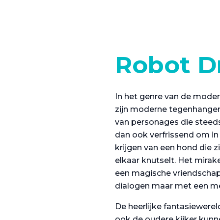
Robot D
In het genre van de modern
zijn moderne tegenhangers
van personages die steeds
dan ook verfrissend om i
krijgen van een hond die z
elkaar knutselt. Het mira
een magische vriendschap 
dialogen maar met een me
De heerlijke fantasiewere
ook de oudere kijker kunn