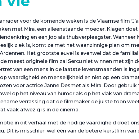
a vie
anrader voor de komende weken is de Vlaamse film ‘J’ai
ken met Mira, een alleenstaande moeder. Klagen doet z
iendenkring en een job als thuisverpleegster. Wanneer Mi
slijk ziek is, komt ze met het waanzinnige plan om met
Ardennen. Het grootste euvel is evenwel dat de familial
 de meest originele film zal Sercu niet winnen met zijn d
 portret van een mens in de laatste levensmaanden is i
gt op waardigheid en menselijkheid en niet op een drama
zen voor actrice Janne Desmet als Mira. Door gebruik
 zowel op het niveau van humor als op het vlak van drama
ename verrassing dat de filmmaker de juiste toon weet 
 vaak afwezig is in de cinema.
motie in dit verhaal met de nodige vaardigheid doet on
. Dit is misschien wel één van de betere kerstfilm van 