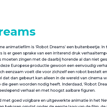
reams
e animatiefilm is ‘Robot Dreams’ een buitenbeetje. In t
 is er geen sprake van een irriterend druk verhaaltemp
 moeten zingen met de daarbij horende al dan niet ges
n deze Europese productie gewoon een eenvoudig verha
ich eenzaam voelt die voor zichzelf een robot bestelt e
kel dat dan gebeurt kan alleen in de wereld van cinema
die geen woorden nodig heeft. Inderdaad, ‘Robot Dream
eslepend verhaal en met hoogst aaibare figuren.
ld met goed volgbare en uitgewerkte animatie in het Ne
en bekoren omdat onder de eerste laag van de film, de