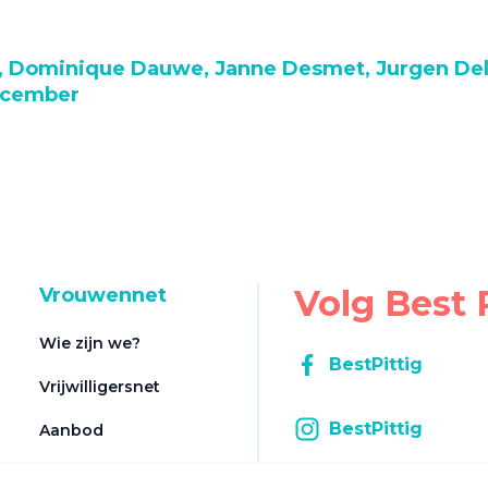
e, Dominique Dauwe, Janne Desmet, Jurgen Del
december
Volg Best 
Vrouwennet
Wie zijn we?
BestPittig
Vrijwilligersnet
BestPittig
Aanbod
Registratie aanbod