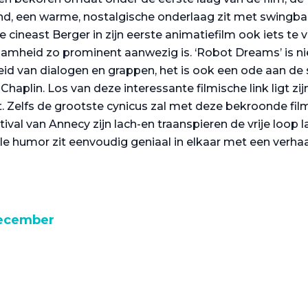
, een warme, nostalgische onderlaag zit met swingbare
 cineast Berger in zijn eerste animatiefilm ook iets te v
mheid zo prominent aanwezig is. ‘Robot Dreams’ is nie
eid van dialogen en grappen, het is ook een ode aan de st
Chaplin. Los van deze interessante filmische link ligt zij
. Zelfs de grootste cynicus zal met deze bekroonde fil
ival van Annecy zijn lach-en traanspieren de vrije loop 
le humor zit eenvoudig geniaal in elkaar met een verhaal
december