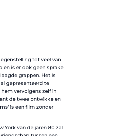
egenstelling tot veel van
o en is er ook geen sprake
laagde grappen. Het is
al gepresenteerd te
n hem vervolgens zelf in
 want de twee ontwikkelen
s’ is een film zonder
w York van de jaren 80 zal
 vriendschap tussen een