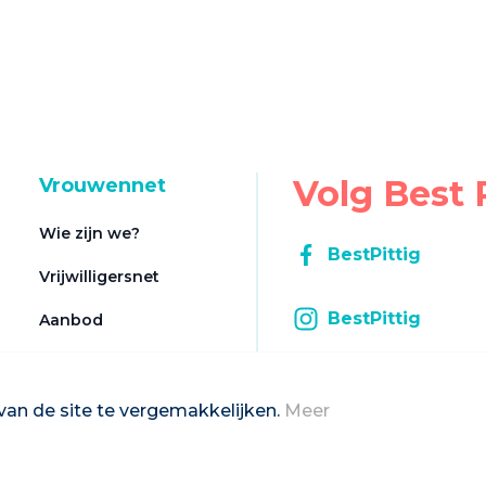
Volg Best 
Vrouwennet
Wie zijn we?
BestPittig
Vrijwilligersnet
BestPittig
Aanbod
Registratie aanbod
Inschrijven op d
Contact
van de site te vergemakkelijken.
Meer