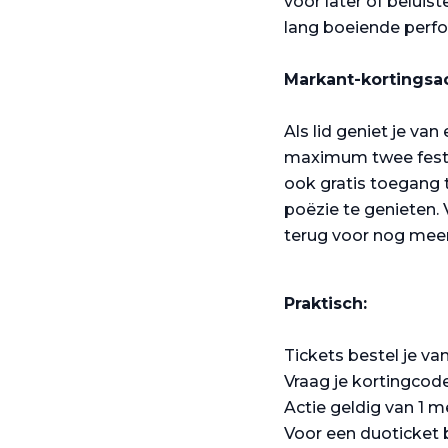
voor later of belui
lang boeiende perf
Markant-kortingsa
Als lid geniet je van
maximum twee festiva
ook gratis toegang 
poëzie te genieten.
terug voor nog meer 
Praktisch:
Tickets bestel je van
Vraag je kortingcod
Actie geldig van 1 m
Voor een duoticket be