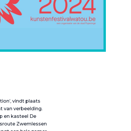
on’, vindt plaats
ht van verbeelding.
p en kasteel De
ietsroute Zwemlessen