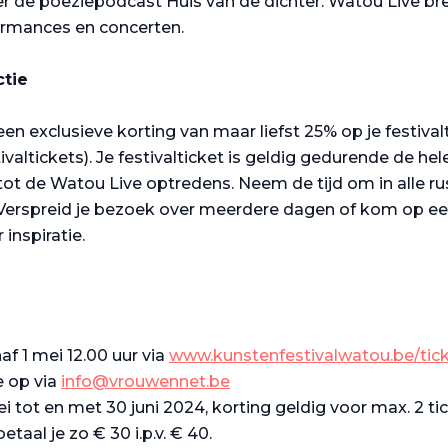
ster de poëziepodcast Huis van de dichter. Watou Live b
ormances en concerten.
ctie
 een exclusieve korting van maar liefst 25% op je festival
ltickets). Je festivalticket is geldig gedurende de he
tot de Watou Live optredens. Neem de tijd om in alle ru
 Verspreid je bezoek over meerdere dagen of kom op e
inspiratie.
af 1 mei 12.00 uur via
www.kunstenfestivalwatou.be/tic
e op via
info@vrouwennet.be
ei tot en met 30 juni 2024, korting geldig voor max. 2 ti
taal je zo € 30 i.p.v. € 40.