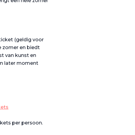
rengt een hele zomer
ticket (geldig voor
le zomer en biedt
st van kunst en
en later moment
kets
ckets per persoon.