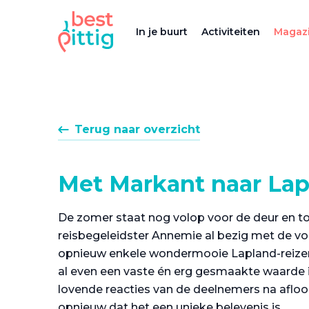
In je buurt
Activiteiten
Magazi
Terug naar overzicht
Met Markant naar La
De zomer staat nog volop voor de deur en t
reisbegeleidster Annemie al bezig met de v
opnieuw enkele wondermooie Lapland-reizen 
al even een vaste én erg gesmaakte waarde 
lovende reacties van de deelnemers na afloo
opnieuw dat het een unieke belevenis is.