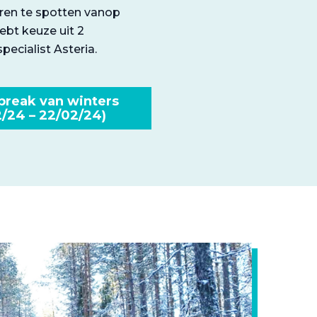
eren te spotten vanop
bt keuze uit 2
ecialist Asteria.
break van winters
2/24 – 22/02/24)