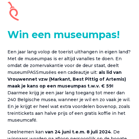
Win een museumpas!
Een jaar lang volop de toerist uithangen in eigen land?
Met de museumpas is er altijd vanalles te doen. En
omdat de zomervakantie voor de deur staat, deelt
museumPASSmusées een cadeautje uit:
als lid van
Vrouwennet vzw (Markant, Best Pittig of Artemis)
maak je kans op een museumpas t.w.v. € 59!
Daarmee krijg je een jaar lang toegang tot meer dan
240 Belgische musea, wanneer je wil en zo vaak je wil.
En je krijgt er heel wat extra voordelen bovenop, zoals
treintickets aan halve prijs of een gratis koffie in het
museumcafé.
Deelnemen kan
van 24 juni t.e.m. 8 juli 2024
. De
winnaars worden na afloop persoonlijk op de hoogte