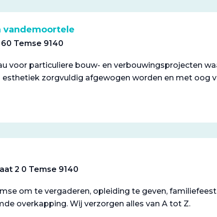
en vandemoortele
n 60 Temse 9140
u voor particuliere bouw- en verbouwingsprojecten waar i
en esthetiek zorgvuldig afgewogen worden en met oog vo
raat 2 0 Temse 9140
emse om te vergaderen, opleiding te geven, familiefees
de overkapping. Wij verzorgen alles van A tot Z.