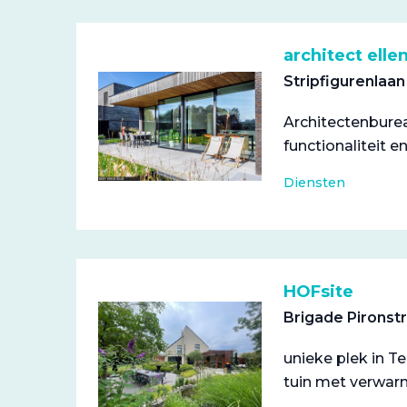
architect ell
Stripfigurenlaa
Architectenburea
functionaliteit 
Diensten
HOFsite
Brigade Pironst
unieke plek in T
tuin met verwarm