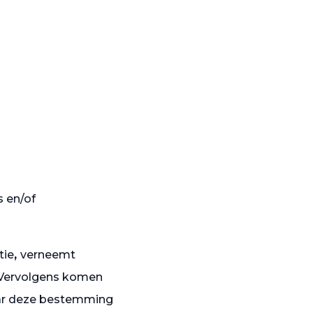
s en/of
tie
,
verneemt
. Vervolgens komen
aar deze bestemming