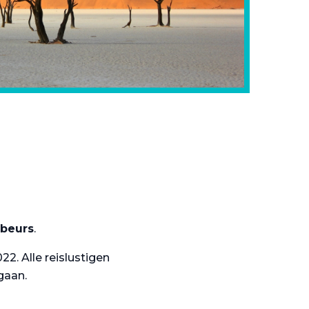
sbeurs
.
. Alle reislustigen
gaan.